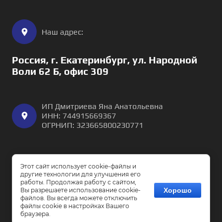
Наш адрес:
Россия, г. Екатеринбург, ул. Народной
Воли 62 Б, офис 309
ИП Дмитриева Яна Анатольевна
ИНН: 744915669367
ОГРНИП: 323665800230771
Этот сайт использует cookie-файлы и
другие технологии для улучшения его
работы. Продолжая работу с сайтом,
Copyright © 2025
Вы разрешаете использование cookie-
Хорошо
файлов. Вы всегда можете отключить
Мегагрупп.ру
файлы cookie в настройках Вашего
браузера.